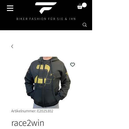
BIKER FASHION FÜR SIE & IHN
Artikelnummer: E2025302
race2win