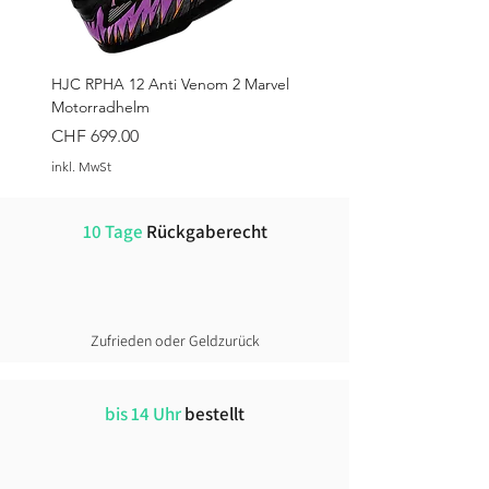
Kompatibel mit vielen
Motorradmarken wie BMW,
Ducati, Honda und mehr
HJC RPHA 12 Anti Venom 2 Marvel
Alle notwendigen Befestigungen
Motorradhelm
und Anleitungen sind im
Preis
CHF 699.00
Lieferumfang enthalten
Einzigartiges Design von Oxford
inkl. MwSt
für Motorradfahrer entwickelt
10 Tage
Rückgaberecht
Zufrieden oder Geldzurück
bis 14 Uhr
bestellt
CARDO 4X-S für SHOEI Gen 3
CARDO PACKTALK-S für SHOEI
MACNA Tyrian RTX Handschuhe
HJC i20 VENA Motorradhelm
HJC i20 THORN Motorradhelm
LS2 FF811 Vector 2 Carbon Savage
ALPINESTARS C-1 Air Hose
ALPINESTARS Stella C-1 Air Hose
ALPINESTARS AMT-8 Stretch
ALPINESTARS Andes V4 Drystar®
ALPINESTARS Halo Pro Drystar® XF
ALPINESTARS Andes V4 Drystar®
ALPINESTARS ST-7 2 L Gore-Tex
ALPINESTARS ST-7 2 L Gore-Tex
AIROH J110 Military Green
Helme
Gen 3 Helme
Helm
Drystar® XF Hosen
Hose
laminierte Hose
Hosen (kurz)
Hose (kurz)
Hose
Nicht verfügbar
Preis
Preis
Preis
Preis
Preis
CHF 99.00
CHF 299.00
CHF 299.00
CHF 179.90
CHF 179.90