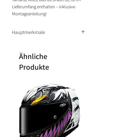
Lieferumfang enthalten – inklusive
Montageanleitung!
Hauptmerkmale
Teil der Oxford
Schnellverschluss-
Ähnliche
Gepäckkollektion für
Produkte
Motorradfahrer
Schnelles An- und Abkoppeln
von QR-kompatiblen
Tanktaschen am Motorrad
Patentiertes, sicheres System
verhindert Lackschäden und
erhöht die Sicherheit
Einfacher Einbau ohne
umfangreiche Werkzeuge oder
Erfahrung nötig