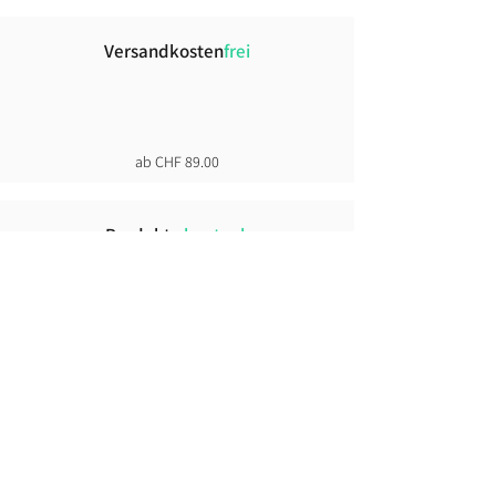
Versandkosten
frei
ab CHF 89.00
Produkte
hautnah
+30`000 weitere Produkte im Showroom
Click &
Collect