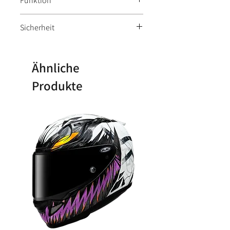
Funktion
Knieprotektoren enthalten
Sicherheit
wasserdicht
herausnehmbares Innenfutter
CE-geprüften R.I.S.C. Level 2
Protektoren
Ähnliche
Produkte