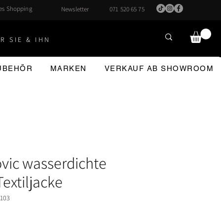
hes Shopping
Newsletter
071 520 65 75
R SIE & IHN
ZUBEHÖR
MARKEN
VERKAUF AB SHOWROOM
ic wasserdichte
extiljacke
3103