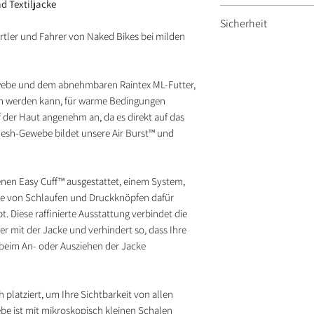
 Textiljacke
wasserdicht
Sicherheit
herausnehmbar
ortler und Fahrer von Naked Bikes bei milden
R.I.S.C. CE-Schutz L
R.I.S.C. CE-Schutz L
vorbereitet.
webe und dem abnehmbaren Raintex ML-Futter,
en werden kann, für warme Bedingungen
uf der Haut angenehm an, da es direkt auf das
Mesh-Gewebe bildet unsere Air Burst™ und
enen Easy Cuff™ ausgestattet, einem System,
lle von Schlaufen und Druckknöpfen dafür
bt. Diese raffinierte Ausstattung verbindet die
 mit der Jacke und verhindert so, dass Ihre
beim An- oder Ausziehen der Jacke
 platziert, um Ihre Sichtbarkeit von allen
ebe ist mit mikroskopisch kleinen Schalen