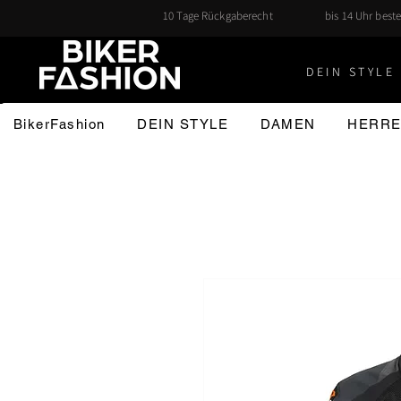
10 Tage Rückgaberecht
bis 14 Uhr beste
DEIN STYLE 
BikerFashion
DEIN STYLE
DAMEN
HERR