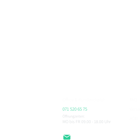
BikerFashion.ch – dein Schweizer Premium Marken 
Motorradbekleidung, Motorradhelme und Zubehör
Bei BikerFashion.ch findest du stylische & sicher
Protektoren & Zubehör – versandkostenfrei ab CHF 
Beratung im Showroom Niederlenz, kompetenter Se
ALPINESTARS, HJC, AIROH, BELL, RICHA, MACNA, 
CHEGEE, PMJ & viele weitere.
Office & Kundendienst
FAQ
071 520 65 75
Vers
Öffnungzeiten:
AGB
MO bis FR 09.00 - 18.00
Uhr
Impr
Daten
EMail