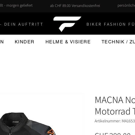
llt - morgen geliefert
persönlic
ab CHF 89.00 Versandkostenfrei
- DEIN AUFTRITT
BIKER FASHION FÜ
EN
KINDER
HELME & VISIERE
TECHNIK / 
MACNA Nov
Motorrad T
Artikelnummer: MA165