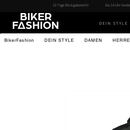
10 Tage Rückgaberecht
bis 14 Uhr beste
DEIN STYLE 
BikerFashion
DEIN STYLE
DAMEN
HERR