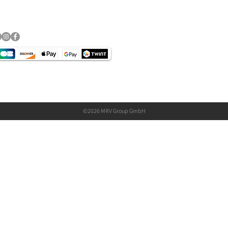
schutz​
©2026 MRV Group GmbH