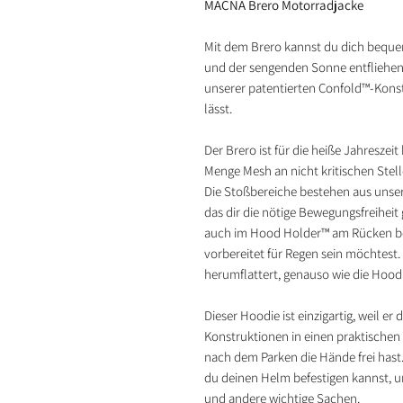
MACNA Brero Motorradjacke
Mit dem Brero kannst du dich beq
und der sengenden Sonne entfliehen
unserer patentierten Confold™-Konst
lässt.
Der Brero ist für die heiße Jahreszeit
Menge Mesh an nicht kritischen Stel
Die Stoßbereiche bestehen aus uns
das dir die nötige Bewegungsfreiheit
auch im Hood Holder™ am Rücken be
vorbereitet für Regen sein möchtest
herumflattert, genauso wie die Hood
Dieser Hoodie ist einzigartig, weil e
Konstruktionen in einen praktische
nach dem Parken die Hände frei hast
du deinen Helm befestigen kannst, u
und andere wichtige Sachen.