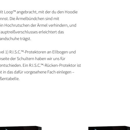
lt Loop™ angebracht, mit der du den Hoodie
annst. Die Ärmelbündchen sind mit
ein Hochrutschen der Ärmel verhindern, und
auptreißverschlusses erleichtert das
andschuhe trägst.
evel 1) R.I.S.C.™-Protektoren an Ellbogen und
seite der Schultern haben wir uns für
 entschieden. Ein R.I.S.C.™-Rücken-Protektor ist
cht in das dafür vorgesehene Fach einlegen –
ßentabelle.