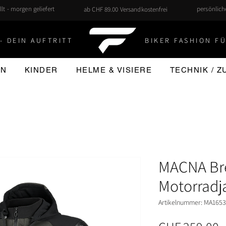
llt - morgen geliefert
persönlic
ab CHF 89.00 Versandkostenfrei
- DEIN AUFTRITT
BIKER FASHION FÜ
EN
KINDER
HELME & VISIERE
TECHNIK / 
MACNA Br
Motorradj
Artikelnummer: MA165