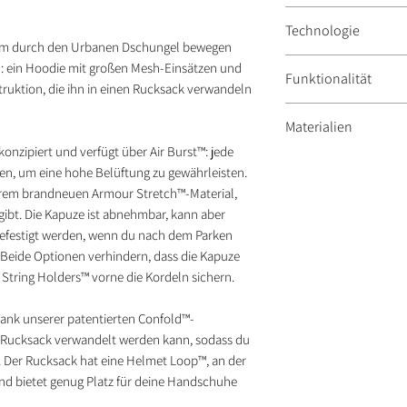
EN17092
Technologie
Klasse A
uem durch den Urbanen Dschungel bewegen
Zip Grip™
: ein Hoodie mit großen Mesh-Einsätzen und
Funktionalität
Helmet Loop™
ruktion, die ihn in einen Rucksack verwandeln
Confold™
Abnehmbare Kapuz
Materialien
Air Burst™
Verstellbarer Gurt 
Hoodie Holder™
 konzipiert und verfügt über Air Burst™: jede
Netz
len, um eine hohe Belüftung zu gewährleisten.
Mikro Mesh
erem brandneuen Armour Stretch™-Material,
Beschichtetes Ripst
 gibt. Die Kapuze ist abnehmbar, kann aber
Aramide jersey
festigt werden, wenn du nach dem Parken
3D-Netz
. Beide Optionen verhindern, dass die Kapuze
 String Holders™ vorne die Kordeln sichern.
r dank unserer patentierten Confold™-
n Rucksack verwandelt werden kann, sodass du
. Der Rucksack hat eine Helmet Loop™, an der
nd bietet genug Platz für deine Handschuhe