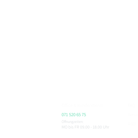
BikerFashion.ch – dein Schweizer Premium Marken 
Motorradbekleidung, Motorradhelme und Zubehör
Bei BikerFashion.ch findest du stylische & sicher
Protektoren & Zubehör – versandkostenfrei ab CHF 
Beratung im Showroom Niederlenz, kompetenter Se
ALPINESTARS, HJC, AIROH, BELL, RICHA, MACNA, 
CHEGEE, PMJ & viele weitere.
Office & Kundendienst
FAQ
071 520 65 75
Vers
Öffnungzeiten:
AGB
MO bis FR 09.00 - 18.00
Uhr
Impr