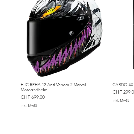
HJC RPHA 12 Anti Venom 2 Marvel
CARDO 4X-
Motorradhelm
Preis
CHF 299.0
Preis
CHF 699.00
inkl. MwSt
inkl. MwSt