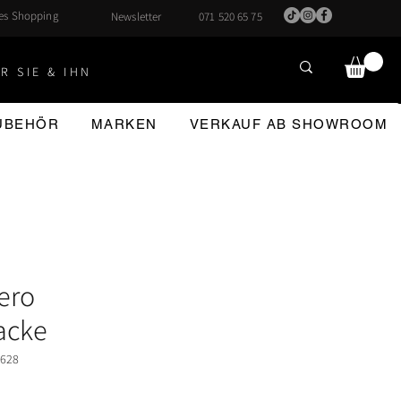
hes Shopping
Newsletter
071 520 65 75
R SIE & IHN
ZUBEHÖR
MARKEN
VERKAUF AB SHOWROOM
ero
acke
3628