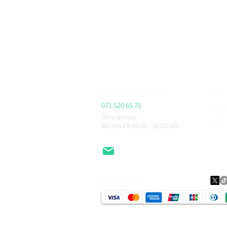
Motorradbekleidung, Motorradhelme und Zubehör
Bei BikerFashion.ch findest du stylische & sicher
Protektoren & Zubehör – versandkostenfrei ab CHF 
Beratung im Showroom Niederlenz, kompetenter Se
ALPINESTARS, HJC, AIROH, BELL, RICHA, MACNA, 
CHEGEE, PMJ & viele weitere.
Office & Kundendienst
FAQ
071 520 65 75
Vers
Öffnungzeiten:
AGB
MO bis FR 09.00 - 18.00
Uhr
Impr
Daten
EMail
Zahlungsmittel