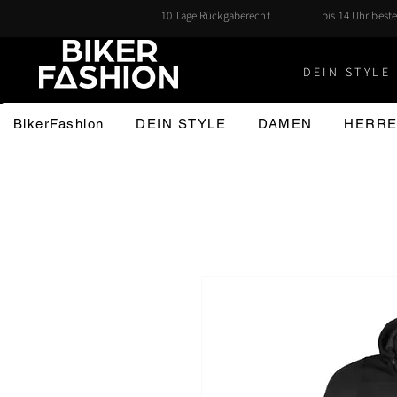
10 Tage Rückgaberecht
bis 14 Uhr beste
DEIN STYLE 
BikerFashion
DEIN STYLE
DAMEN
HERR