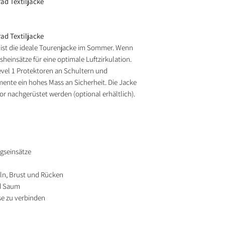
d Textiljacke
d Textiljacke
ist die ideale Tourenjacke im Sommer. Wenn
heinsätze für eine optimale Luftzirkulation.
evel 1 Protektoren an Schultern und
mente ein hohes Mass an Sicherheit. Die Jacke
 nachgerüstet werden (optional erhältlich).
gseinsätze
ln, Brust und Rücken
d Saum
se zu verbinden