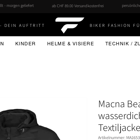
llt - morgen geliefert
persönlic
ab CHF 89.00 Versandkostenfrei
- DEIN AUFTRITT
BIKER FASHION FÜ
EN
KINDER
HELME & VISIERE
TECHNIK / 
Macna Be
wasserdic
Textiljack
Artikelnummer: MA165