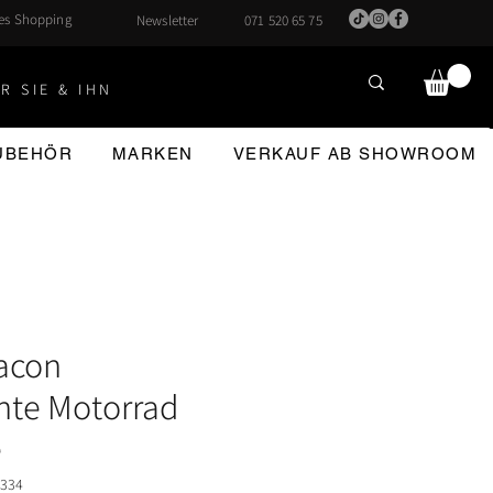
hes Shopping
Newsletter
071 520 65 75
R SIE & IHN
ZUBEHÖR
MARKEN
VERKAUF AB SHOWROOM
acon
hte Motorrad
e
3334