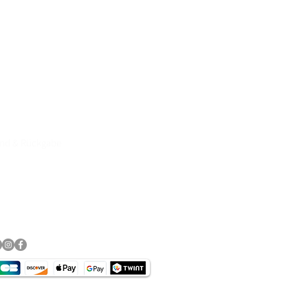
.
e Motorradbekleidung, Helme,
89, Click& Collect persönliche
rvice & Top Marken wie
DANE, DIFI,BOWTEX, CARDO,
and & Rückgabe
essum
schutz​