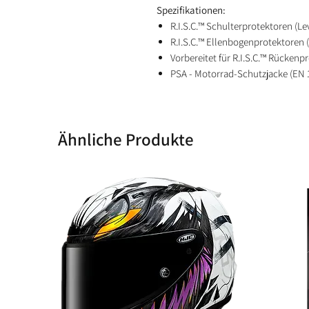
Spezifikationen:
R.I.S.C.™ Schulterprotektoren (Le
R.I.S.C.™ Ellenbogenprotektoren (
Vorbereitet für R.I.S.C.™ Rückenp
PSA - Motorrad-Schutzjacke (EN 
Ähnliche Produkte