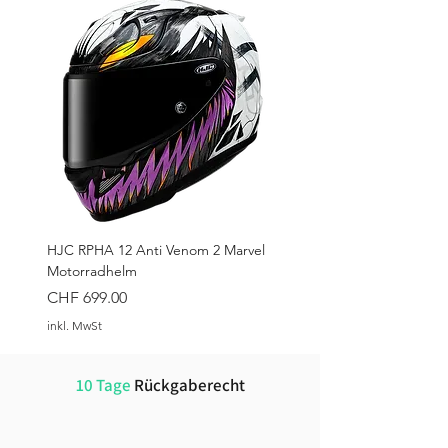
S
55-56 cm
M
57-58 cm
L
59-60 cm
XL
61-62 cm
XXL
63-64 cm
3XL
65-66 cm
HJC RPHA 12 Anti Venom 2 Marvel
Motorradhelm
4XL
67-68 cm
Preis
CHF 699.00
inkl. MwSt
10 Tage
Rückgaberecht