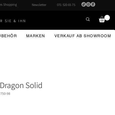
hes Shopping
Newsletter
071 520 65 75
R SIE & IHN
ZUBEHÖR
MARKEN
VERKAUF AB SHOWROOM
 Dragon Solid
0750-98
reis