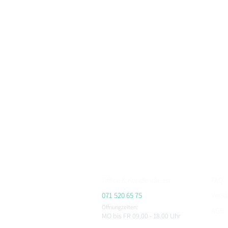
BikerFashion.ch – dein Schweizer Premium Marken 
Motorradbekleidung, Motorradhelme und Zubehör
Bei BikerFashion.ch findest du stylische & sicher
Protektoren & Zubehör – versandkostenfrei ab CHF 
Beratung im Showroom Niederlenz, kompetenter Se
ALPINESTARS, HJC, AIROH, BELL, RICHA, MACNA, 
CHEGEE, PMJ & viele weitere.
Office & Kundendienst
FAQ
071 520 65 75
Vers
Öffnungzeiten:
AGB
MO bis FR 09.00 - 18.00
Uhr
Impr