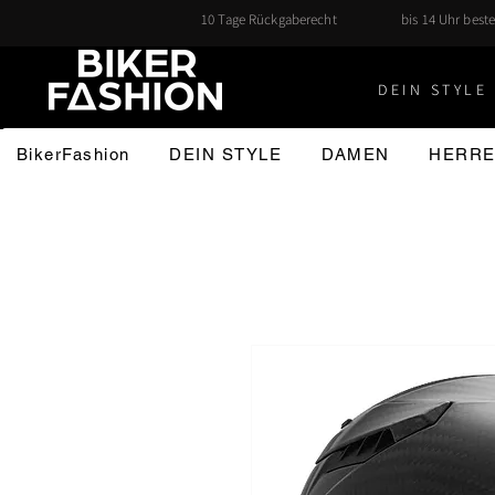
10 Tage Rückgaberecht
bis 14 Uhr beste
DEIN STYLE 
BikerFashion
DEIN STYLE
DAMEN
HERR