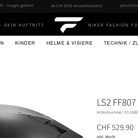
llt - morgen geliefert
persönlic
ab CHF 89.00 Versandkostenfrei
- DEIN AUFTRITT
BIKER FASHION FÜ
EN
KINDER
HELME & VISIERE
TECHNIK / 
LS2 FF807
Artikelnummer: 03-168
P
CHF 529.90
inkl. MwSt