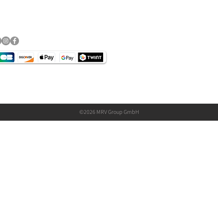
schutz​
©2026 MRV Group GmbH