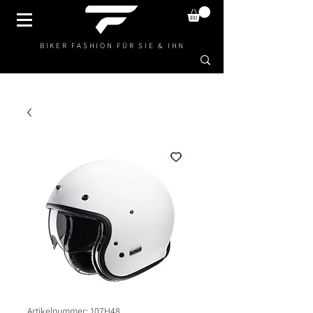
BIKER FASHION FÜR SIE & IHN
Artikelnummer: 107H48