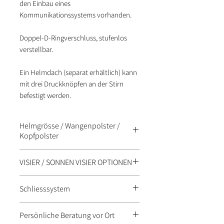
den Einbau eines
Kommunikationssystems vorhanden.
Doppel-D-Ringverschluss, stufenlos
verstellbar.
Ein Helmdach (separat erhältlich) kann
mit drei Druckknöpfen an der Stirn
befestigt werden.
Helmgrösse / Wangenpolster /
Kopfpolster
Grösse
Wangenpolster
Kopfpolster
VISIER / SONNEN VISIER OPTIONEN
(cm)
(mm)
(mm)
IS-10 SONNE VISIER
Schliesssystem
XS
54-55
25
12
DOPPEL-D-RING
Persönliche Beratung vor Ort
S
55-56
20
9