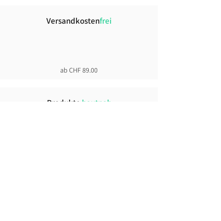
Versandkosten
frei
ab CHF 89.00
Produkte
hautnah
+30`000 weitere Produkte im Showroom
Click &
Collect