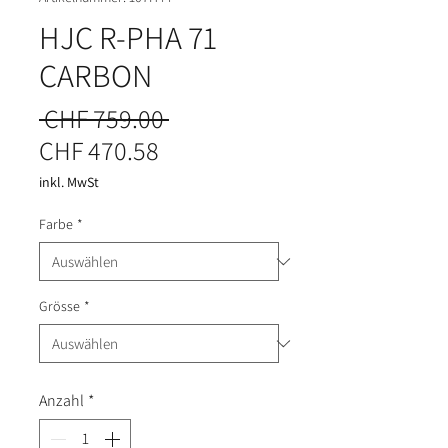
HJC R-PHA 71
CARBON
Standardpreis
 CHF 759.00 
Sale-Preis
CHF 470.58
inkl. MwSt
Farbe
*
Grösse
*
Anzahl
*