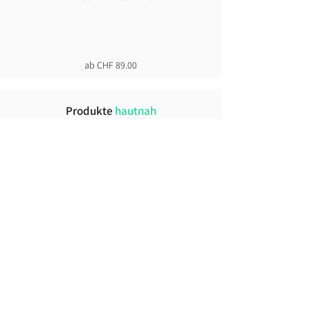
ab CHF 89.00
Produkte
hautnah
+30`000 weitere Produkte im Showroom
Click &
Collect
direkt ab Lager