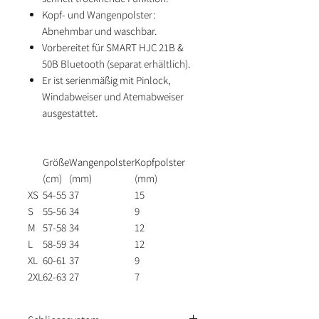
Kopf- und Wangenpolster:
Abnehmbar und waschbar.
Vorbereitet für SMART HJC 21B &
50B Bluetooth (separat erhältlich).
Er ist serienmäßig mit Pinlock,
Windabweiser und Atemabweiser
ausgestattet.
Größe
Wangenpolster
Kopfpolster
(cm)
(mm)
(mm)
XS
54-55
37
15
S
55-56
34
9
M
57-58
34
12
L
58-59
34
12
XL
60-61
37
9
2XL
62-63
27
7