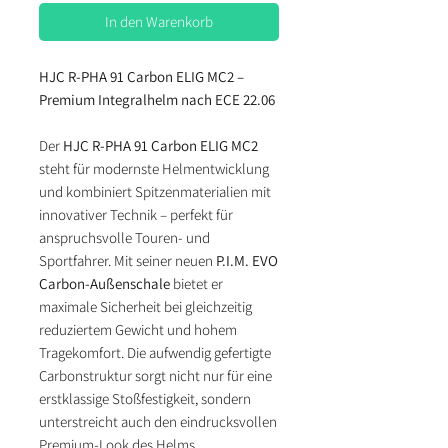
In den Warenkorb
HJC R-PHA 91 Carbon ELIG MC2 –
Premium Integralhelm nach ECE 22.06
Der
HJC R-PHA 91 Carbon ELIG MC2
steht für modernste Helmentwicklung
und kombiniert Spitzenmaterialien mit
innovativer Technik – perfekt für
anspruchsvolle Touren- und
Sportfahrer. Mit seiner neuen
P.I.M. EVO
Carbon-Außenschale
bietet er
maximale Sicherheit bei gleichzeitig
reduziertem Gewicht und hohem
Tragekomfort. Die aufwendig gefertigte
Carbonstruktur sorgt nicht nur für eine
erstklassige Stoßfestigkeit, sondern
unterstreicht auch den eindrucksvollen
Premium-Look des Helms.