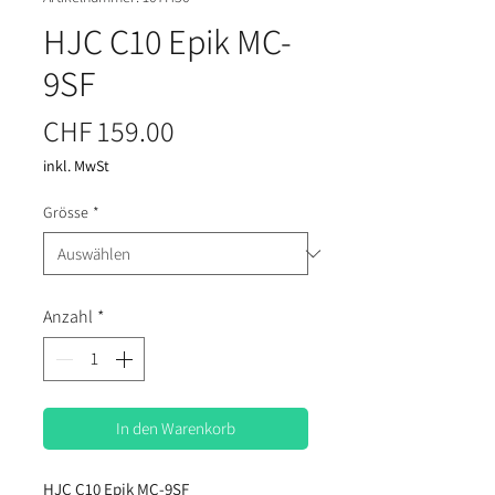
HJC C10 Epik MC-
9SF
Preis
CHF 159.00
inkl. MwSt
Grösse
*
Anzahl
*
In den Warenkorb
HJC C10 Epik MC-9SF