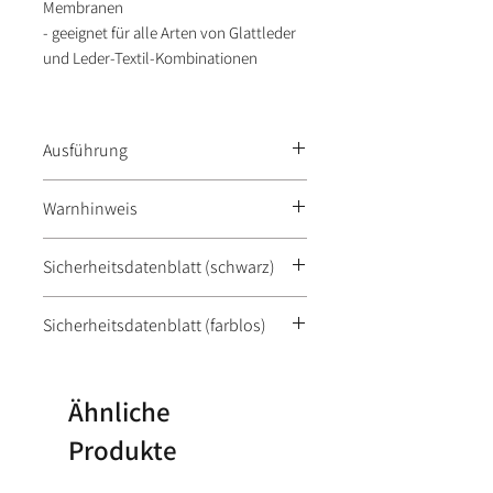
Membranen
- geeignet für alle Arten von Glattleder
und Leder-Textil-Kombinationen
Ausführung
In Farblos oder schwarz erhätlich.
Warnhinweis
EUH208 Enthält 1,2-
Sicherheitsdatenblatt (schwarz)
BENZISOTHIAZOL-3(2H)-ON, 2-
METHYL-2H-ISOTHIAZOL-3-ON. Kann
Sicherheitsdatenblatt
Sicherheitsdatenblatt (farblos)
allergische Reaktionen hervorrufen.
EUH210 Sicherheitsdatenblatt auf
Sicherheitsdatenblatt
Anfrage erhältlich.
Ähnliche
Produkte