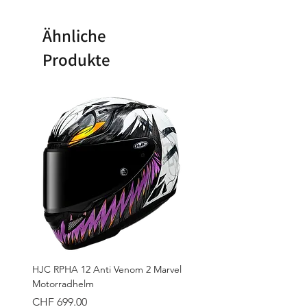
Knöchels und verhindert eine
Kontrolliert die Neigung und
Überdehnung.
Flexion des Knöchels, um
Ähnliche
schädliche Verdrehungen zu
Produkte
verhindern.
HJC RPHA 12 Anti Venom 2 Marvel
Motorradhelm
Preis
CHF 699.00