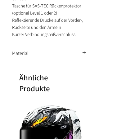
Tasche für SAS-TEC Rückenprotektor
(optional Level 1 oder 2)
Reflektierende Drucke auf der Vorder-,
Rückseite und den Ärmeln
Kurzer Verbindungsreißverschluss
Material
Außen: 100 % Polyester; Futter 100
% Polyester; Thermofutter: 100 %
Ähnliche
Polyester; Membran 100 % Polyester
Produkte
(AEROTEX®)