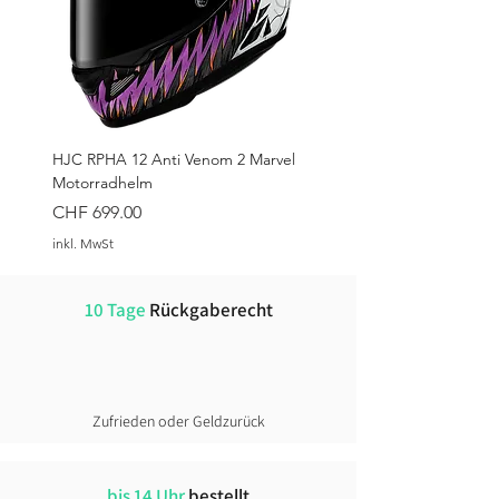
HJC RPHA 12 Anti Venom 2 Marvel
Motorradhelm
Preis
CHF 699.00
inkl. MwSt
10 Tage
Rückgaberecht
Zufrieden oder Geldzurück
bis 14 Uhr
bestellt