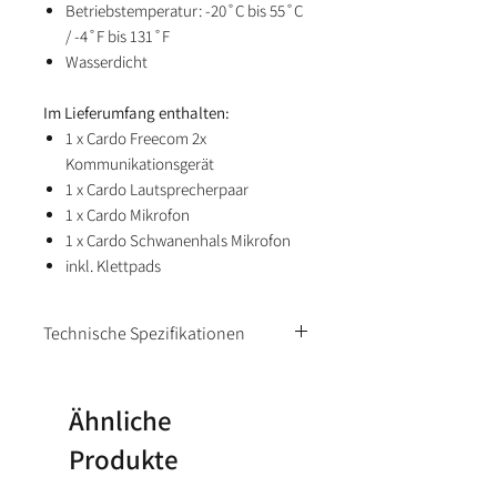
Betriebstemperatur: -20˚C bis 55˚C
/ -4˚F bis 131˚F
Wasserdicht
Im Lieferumfang enthalten:
1 x Cardo Freecom 2x
Kommunikationsgerät
1 x Cardo Lautsprecherpaar
1 x Cardo Mikrofon
1 x Cardo Schwanenhals Mikrofon
inkl. Klettpads
Technische Spezifikationen
Kompatibilität:
Universal
Ähnliche
FM-Radio:
Produkte
Betriebsfrequenzen 76-108 MHz
RDS – Radio-Daten-Systeme