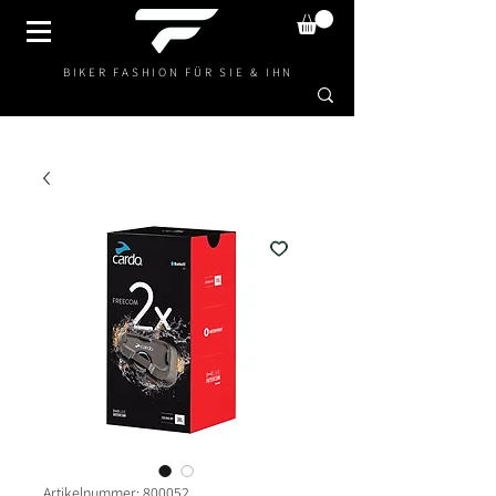
BIKER FASHION FÜR SIE & IHN
Artikelnummer: 800052