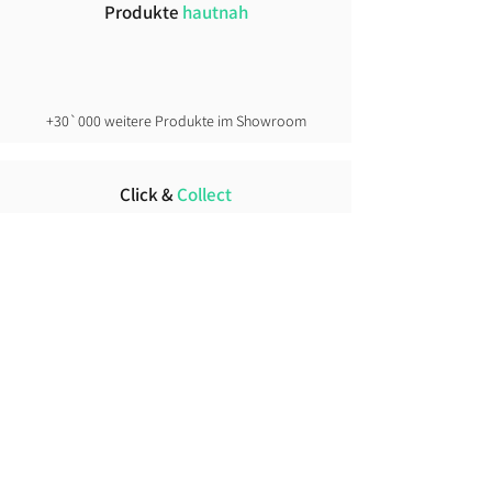
Ladezeit: bis zu 2 Stunden
Produkte
hautnah
+30`000 weitere Produkte im Showroom
Click &
Collect
direkt ab Lager
Lust auf News?