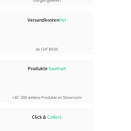
morgen geliefert
inkl. MwSt
inkl. MwSt
inkl. MwSt
inkl. MwSt
inkl. MwSt
inkl. MwSt
inkl. MwSt
inkl. MwSt
inkl. MwSt
Versandkosten
frei
ab CHF 89.00
Produkte
hautnah
+30`000 weitere Produkte im Showroom
Click &
Collect