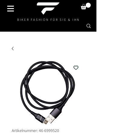
BIKER FASHION FÜR SIE & IHN
Artikelnummer: 46-6999520