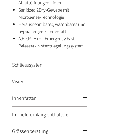
Abluftöffnungen hinten
Sanitized 2Dry-Gewebe mit
Microsense-Technologie
Herausnehmbares, waschbares und
hypoallergenes Innenfutter
A.E.F.R. (Airoh Emergency Fast
Release) - Notentriegelungssystem
Schliesssystem
DD Ring
Visier
Extra weite Sicht | ATVR (Airoh Tool-
Innenfutter
less Visor Removal) | A
3
S (Airoh
Automatic Antifog System) |
Coolmax® | Leistungsstarke
Im Lieferumfang enthalten:
Schließsystem | UV- und kratzfest
technische Textilien und
Behandlungen 2dry Microsense
Double Stop Wind (Sommer und
Grössenberatung
Sanitized | Herausnehmbares und
Winter) | Pinlock® 120 XLT inklusive |
waschbares Innenfutter |