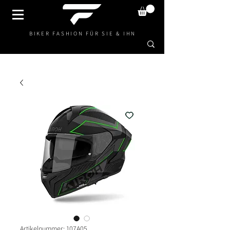
BIKER FASHION FÜR SIE & IHN
Artikelnummer: 107A05