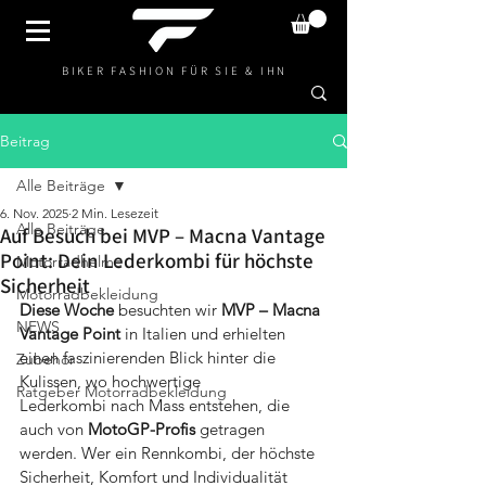
BIKER FASHION FÜR SIE & IHN
Beitrag
Alle Beiträge
6. Nov. 2025
2 Min. Lesezeit
Alle Beiträge
Auf Besuch bei MVP – Macna Vantage
Point: Dein Lederkombi für höchste
Motorradhelme
Sicherheit
Motorradbekleidung
Diese Woche
 besuchten wir 
MVP – Macna 
NEWS
Vantage Point
 in Italien und erhielten 
einen faszinierenden Blick hinter die 
Zubehör
Kulissen, wo hochwertige 
Ratgeber Motorradbekleidung
Lederkombi nach Mass entstehen, die 
auch von 
MotoGP-Profis
 getragen 
werden. Wer ein Rennkombi, der höchste 
Sicherheit, Komfort und Individualität 