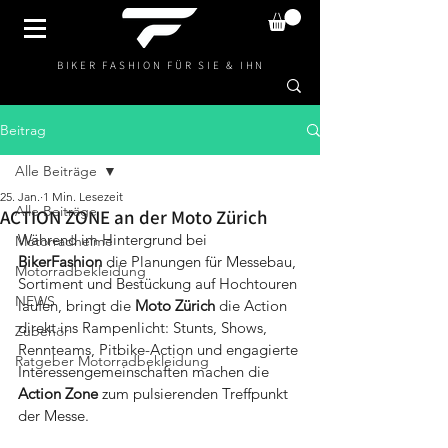
BIKER FASHION FÜR SIE & IHN
Beitrag
Alle Beiträge
25. Jan.
1 Min. Lesezeit
Alle Beiträge
ACTION ZONE an der Moto Zürich
Während im Hintergrund bei 
Motorradhelme
BikerFashion
 die Planungen für Messebau, 
Motorradbekleidung
Sortiment und Bestückung auf Hochtouren 
NEWS
laufen, bringt die 
Moto Zürich
 die Action 
direkt ins Rampenlicht: Stunts, Shows, 
Zubehör
Rennteams, Pitbike-Action und engagierte 
Ratgeber Motorradbekleidung
Interessengemeinschaften machen die 
Action Zone
 zum pulsierenden Treffpunkt 
der Messe.