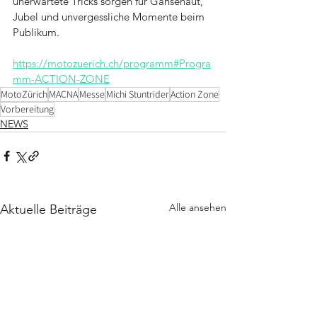
unerwartete Tricks sorgen für Gänsehaut, 
Jubel und unvergessliche Momente beim 
Publikum.
https://motozuerich.ch/programm#Progra
mm-ACTION-ZONE
MotoZürich
MACNA
Messe
Michi Stuntrider
Action Zone
Vorbereitung
NEWS
Alle ansehen
Aktuelle Beiträge