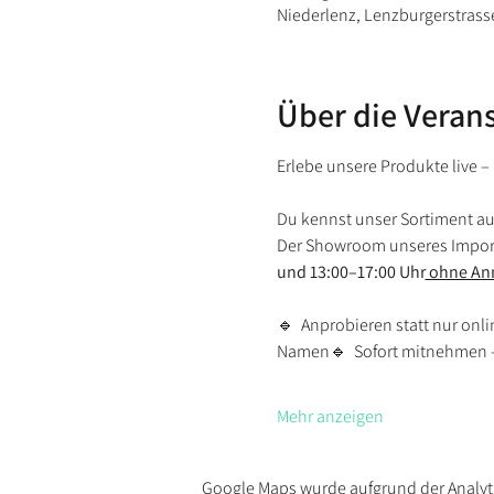
Niederlenz, Lenzburgerstrasse
Über die Veran
Erlebe unsere Produkte live 
Du kennst unser Sortiment a
Der Showroom unseres Import
und 13:00–17:00 Uhr
 ohne An
🔹  Anprobieren statt nur on
Namen🔹  Sofort mitnehmen – 
Mehr anzeigen
Google Maps wurde aufgrund der Analyti