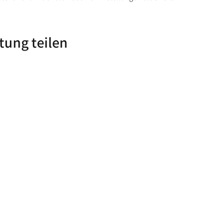
tung teilen
Lust auf 
Store für hochwertige
.
e Motorradbekleidung, Helme,
89, Click& Collect persönliche
rvice & Top Marken wie
DANE, DIFI,BOWTEX, CARDO,