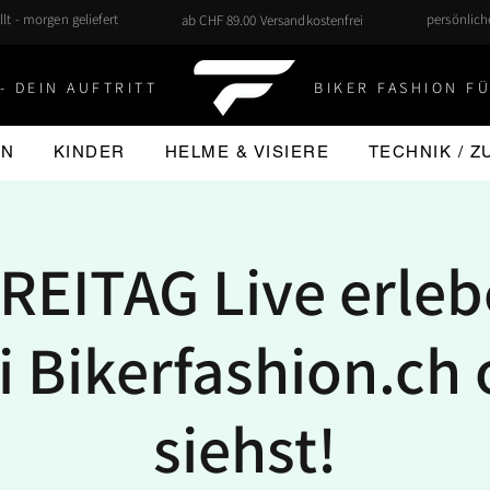
llt - morgen geliefert
persönlic
ab CHF 89.00 Versandkostenfrei
- DEIN AUFTRITT
BIKER FASHION FÜ
EN
KINDER
HELME & VISIERE
TECHNIK / 
REITAG Live erle
i Bikerfashion.ch 
siehst!