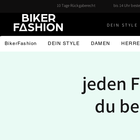
10 Tage Rückgaberecht
bis 14 Uhr beste
DEIN STYLE 
BikerFashion
DEIN STYLE
DAMEN
HERR
jeden F
du be