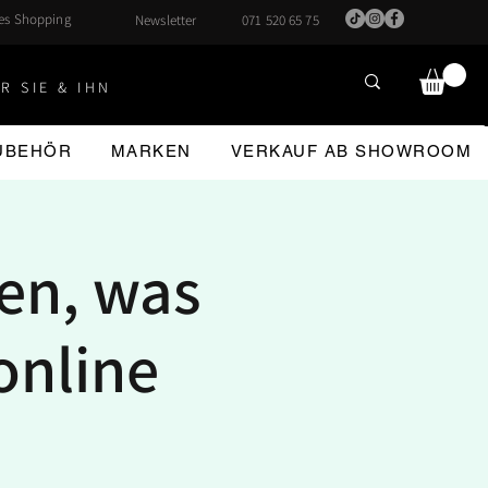
hes Shopping
Newsletter
071 520 65 75
R SIE & IHN
ZUBEHÖR
MARKEN
VERKAUF AB SHOWROOM
ben, was
online