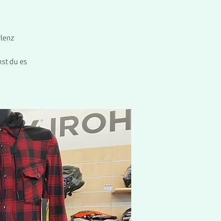
rlenz
st du es