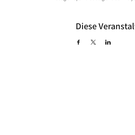
Diese Veranstal
BikerFashion.ch – dein Schweizer Premium Marken 
Motorradbekleidung, Motorradhelme und Zubehör
Bei BikerFashion.ch findest du stylische & sicher
Protektoren & Zubehör – versandkostenfrei ab CHF 
Beratung im Showroom Niederlenz, kompetenter Se
ALPINESTARS, HJC, AIROH, BELL, RICHA, MACNA, 
CHEGEE, PMJ & viele weitere.