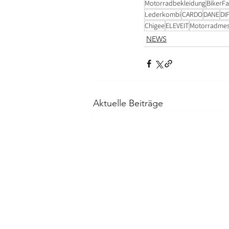
Motorradbekleidung
BikerFa
Lederkombi
CARDO
DANE
DIF
Chigee
ELEVEIT
Motorradme
NEWS
Aktuelle Beiträge