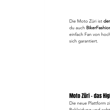
Die Moto Züri ist 
der
du auch 
BikerFashio
einfach Fan von hoc
sich garantiert.
Moto Züri – das Hi
Die neue Plattform z
Bekleidung und echt