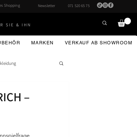
hes Shopping
Newsletter
071 520 65 75
R SIE & IHN
ZUBEHÖR
MARKEN
VERKAUF AB SHOWROOM
kleidung
RICH –
nnspielfrage 