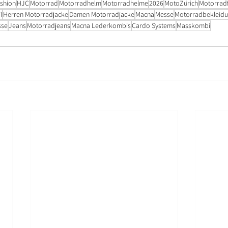
shion
HJC
Motorrad
Motorradhelm
Motorradhelme
2026
MotoZürich
Motorrad
I
Herren Motorradjacke
Damen Motorradjacke
Macna
Messe
Motorradbekleidu
sse
Jeans
Motorradjeans
Macna Lederkombis
Cardo Systems
Masskombi