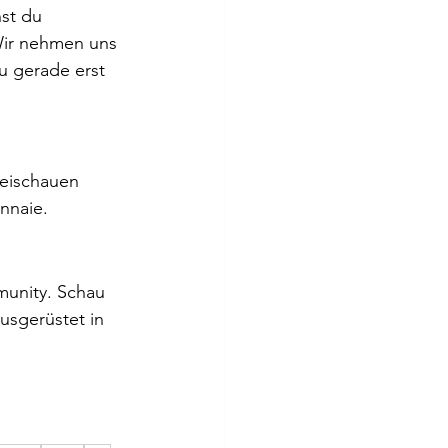
st du 
Wir nehmen uns 
u gerade erst 
beischauen 
onnaie.
munity. Schau 
usgerüstet in 